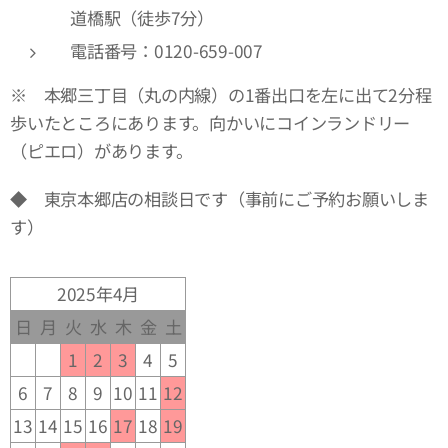
道橋駅（徒歩7分）
電話番号：0120-659-007
※ 本郷三丁目（丸の内線）の1番出口を左に出て2分程
歩いたところにあります。向かいにコインランドリー
（ピエロ）があります。
◆ 東京本郷店の相談日です（事前にご予約お願いしま
す）
2025年4月
日
月
火
水
木
金
土
1
2
3
4
5
6
7
8
9
10
11
12
13
14
15
16
17
18
19